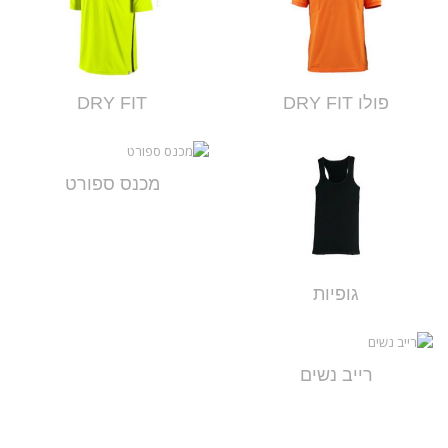
פולו DRY FIT
DRY FIT
מכנס ספורט
גופיות
רייב נשים