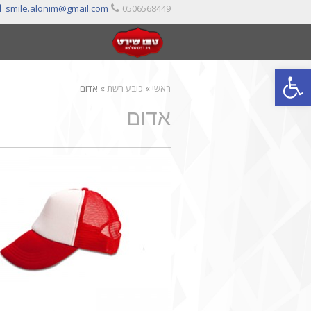
smile.alonim@gmail.com
0506568449
פתח סרגל נגישות
ראשי
»
כובע רשת
»
אדום
אדום