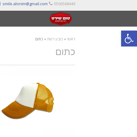
smile.alonim@gmail.com
0506568449
פתח סרגל נגישות
ראשי
»
כובע רשת
»
כתום
כתום